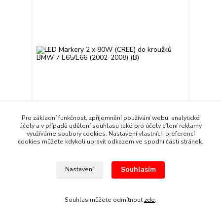
Pro základní funkčnost, zpříjemnění používání webu, analytické
účely a v případě udělení souhlasu také pro účely cílení reklamy
využíváme soubory cookies. Nastavení vlastních preferencí
LED Markery 2 x 80W (CREE) do kroužků BMW 7
cookies můžete kdykoli upravit odkazem ve spodní části stránek.
E65/E66 (2002-2008) (B)
1 819 Kč
/
sada
Skladem
1 503 Kč
bez DPH
Souhlasím
Nastavení
Přidat do košíku
Souhlas můžete odmítnout
zde
.