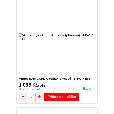
Angel Eyes CCFL Kroužky (plynové) BMW 7 E38
1 039 Kč
/
sada
Skladem
859 Kč
bez DPH
Přidat do košíku