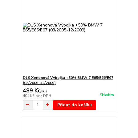
D1S Xenonová Výbojka +50% BMW 7 E65/E66/E67
(03/2005-12/2009)
489 Kč
/
kus
Skladem
404 Kč
bez DPH
Přidat do košíku