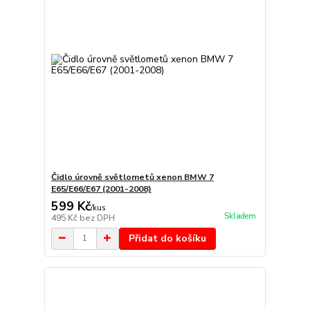
Čidlo úrovně světlometů xenon BMW 7
E65/E66/E67 (2001-2008)
599 Kč
/
kus
Skladem
495 Kč
bez DPH
Přidat do košíku