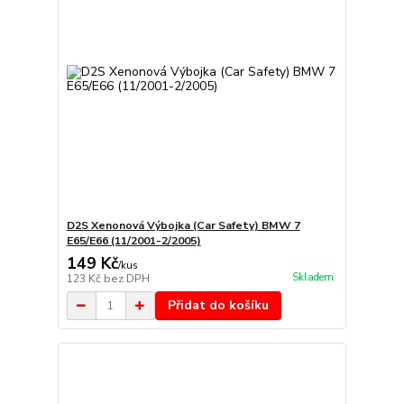
D2S Xenonová Výbojka (Car Safety) BMW 7
E65/E66 (11/2001-2/2005)
149 Kč
/
kus
Skladem
123 Kč
bez DPH
Přidat do košíku