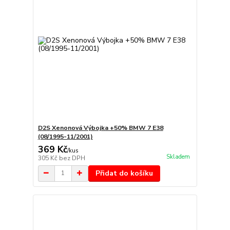
D2S Xenonová Výbojka +50% BMW 7 E38
(08/1995-11/2001)
369 Kč
/
kus
Skladem
305 Kč
bez DPH
Přidat do košíku