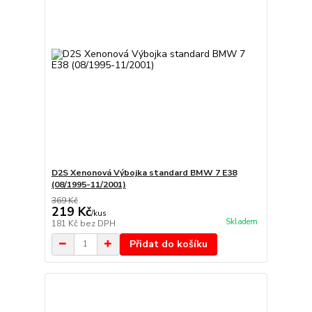
D2S Xenonová Výbojka standard BMW 7 E38
(08/1995-11/2001)
369 Kč
219 Kč
/
kus
Skladem
181 Kč
bez DPH
Přidat do košíku