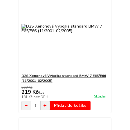
D2S Xenonová Výbojka standard BMW 7 E65/E66
(11/2001-02/2005)
369 Kč
219 Kč
/
kus
Skladem
181 Kč
bez DPH
Přidat do košíku