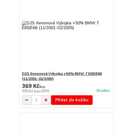
D2S Xenonová Výbojka +50% BMW 7 E65/E66
(11/2001-02/2005)
369 Kč
/
kus
Skladem
305 Kč
bez DPH
Přidat do košíku