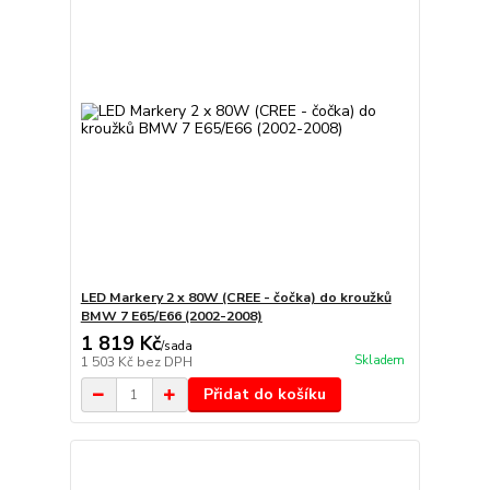
LED Markery 2 x 80W (CREE - čočka) do kroužků
BMW 7 E65/E66 (2002-2008)
1 819 Kč
/
sada
Skladem
1 503 Kč
bez DPH
Přidat do košíku