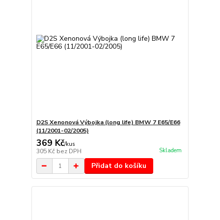
D2S Xenonová Výbojka (long life) BMW 7 E65/E66
(11/2001-02/2005)
369 Kč
/
kus
Skladem
305 Kč
bez DPH
Přidat do košíku