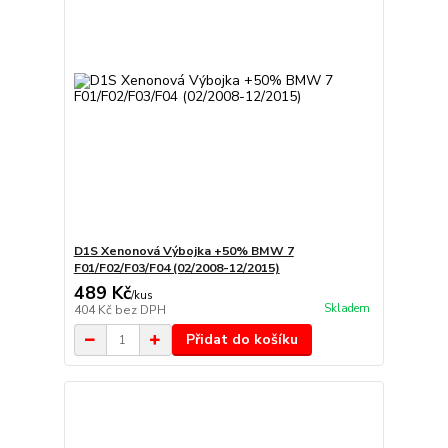
D1S Xenonová Výbojka +50% BMW 7
F01/F02/F03/F04 (02/2008-12/2015)
489 Kč
/
kus
Skladem
404 Kč
bez DPH
Přidat do košíku