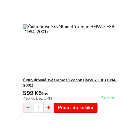
Čidlo úrovně světlometů xenon BMW 7 E38 (1994-
2001)
599 Kč
/
kus
Skladem
495 Kč
bez DPH
Přidat do košíku