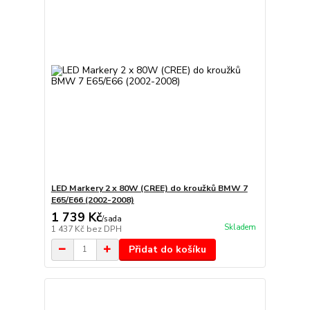
LED Markery 2 x 80W (CREE) do kroužků BMW 7
E65/E66 (2002-2008)
1 739 Kč
/
sada
Skladem
1 437 Kč
bez DPH
Přidat do košíku