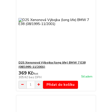
D2S Xenonová Výbojka (long life) BMW 7 E38
(08/1995-11/2001)
369 Kč
/
kus
Skladem
305 Kč
bez DPH
Přidat do košíku