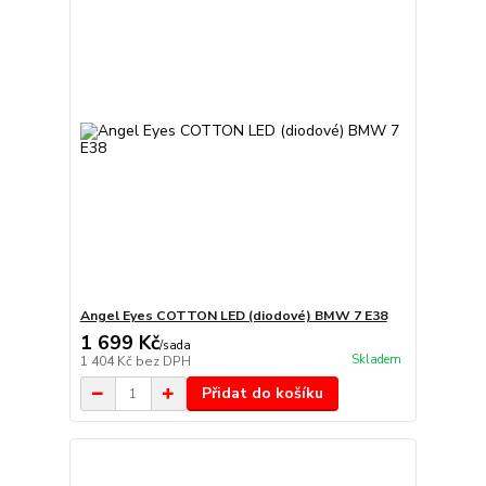
Angel Eyes COTTON LED (diodové) BMW 7 E38
1 699 Kč
/
sada
Skladem
1 404 Kč
bez DPH
Přidat do košíku