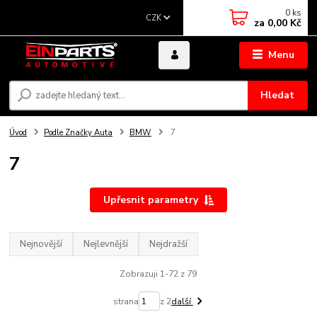
0
ks
CZK
za
0,00 Kč
Menu
Hledat
Úvod
Podle Značky Auta
BMW
7
7
Upřesnit parametry
Nejnovější
Nejlevnější
Nejdražší
Zobrazuji 1-72 z 79
strana
z 2
další