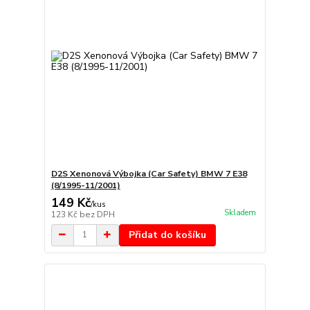
D2S Xenonová Výbojka (Car Safety) BMW 7 E38
(8/1995-11/2001)
149 Kč
/
kus
Skladem
123 Kč
bez DPH
Přidat do košíku