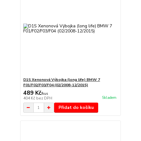
D1S Xenonová Výbojka (long life) BMW 7
F01/F02/F03/F04 (02/2008-12/2015)
489 Kč
/
kus
Skladem
404 Kč
bez DPH
Přidat do košíku