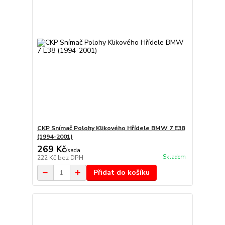
CKP Snímač Polohy Klikového Hřídele BMW 7 E38
(1994-2001)
269 Kč
/
sada
Skladem
222 Kč
bez DPH
Přidat do košíku