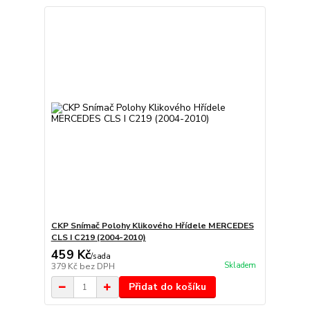
CKP Snímač Polohy Klikového Hřídele MERCEDES
CLS I C219 (2004-2010)
459 Kč
/
sada
Skladem
379 Kč
bez DPH
Přidat do košíku