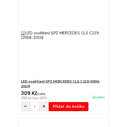
LED osvětlení SPZ MERCEDES CLS C219 (2004-
2010)
309 Kč
/
sada
Skladem
255 Kč
bez DPH
Přidat do košíku