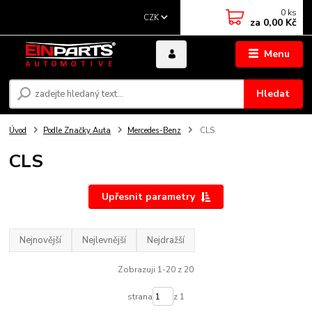
0
ks
CZK
za
0,00 Kč
Menu
Hledat
Úvod
Podle Značky Auta
Mercedes-Benz
CLS
CLS
Upřesnit parametry
Nejnovější
Nejlevnější
Nejdražší
Zobrazuji 1-20 z 20
strana
z 1