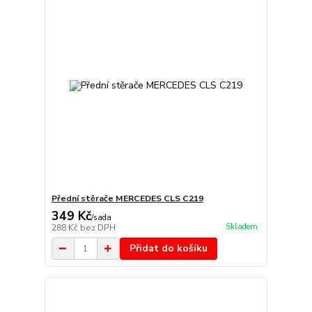
Přední stěrače MERCEDES CLS C219
349 Kč
/
sada
Skladem
288 Kč
bez DPH
Přidat do košíku