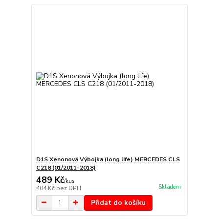
D1S Xenonová Výbojka (long life) MERCEDES CLS
C218 (01/2011-2018)
489 Kč
/
kus
Skladem
404 Kč
bez DPH
Přidat do košíku