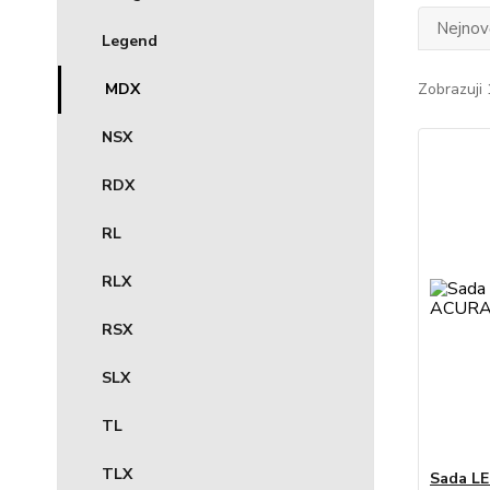
Nejnově
Legend
MDX
Zobrazuji 
NSX
RDX
RL
RLX
RSX
SLX
TL
TLX
Sada LE