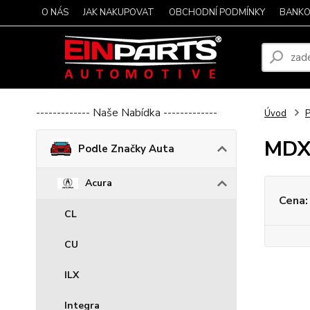
O NÁS
JAK NAKUPOVAT
OBCHODNÍ PODMÍNKY
BANKO
------------- Naše Nabídka -------------
Úvod
P
MD
Podle Značky Auta
Acura
Cena:
CL
CU
ILX
Integra