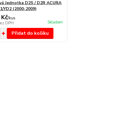
vá Jednotka D2S / D2R ACURA
/YD2 (2000-2009)
 Kč
/
kus
Skladem
ez DPH
Přidat do košíku