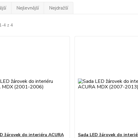
jší
Nejlevnější
Nejdražší
1-4 z 4
D žárovek do interiéru ACURA
Sada LED žárovek do interi