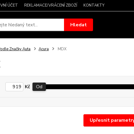
VNÍ ÚČET
REKLAMACE/VRÁCENÍ ZBOŽÍ
KONTAKTY
Hledat
odle Značky Auta
Acura
MDX
X
Kč
Od
Upřesnit parametr