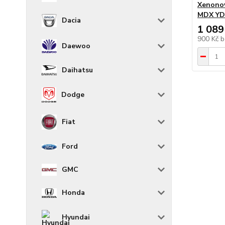
Xenono
MDX YD1
Dacia
1 089
900 Kč
b
Daewoo
Daihatsu
Dodge
Fiat
Ford
GMC
Honda
Hyundai