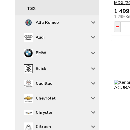
MDX (20
TSX
1 499
1 239 K
Alfa Romeo
Audi
BMW
Buick
Cadillac
Chevrolet
Chrysler
Citroen