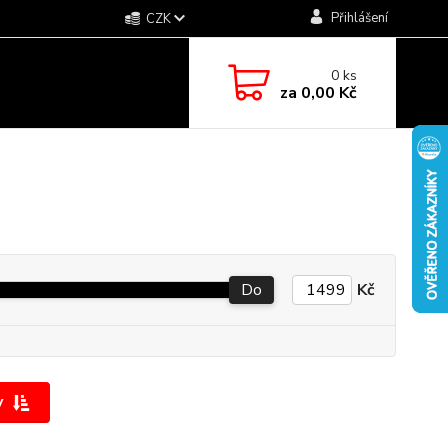
Přihlášení
CZK
0
ks
za
0,00 Kč
Do
Kč
y