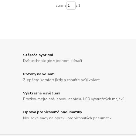
strana
z 1
Stěrače hybridní
Dvě technologie v jednom stěrači
Potahy na volant
Zlepšete komfort jízdy a chraňte svůj volant
Výstražné osvětlení
Prozkoumejte naši novou nabídku LED výstražných majáků
Oprava propíchnuté pneumatiky
Nouzové sady na opravu propíchnutých pneumatik