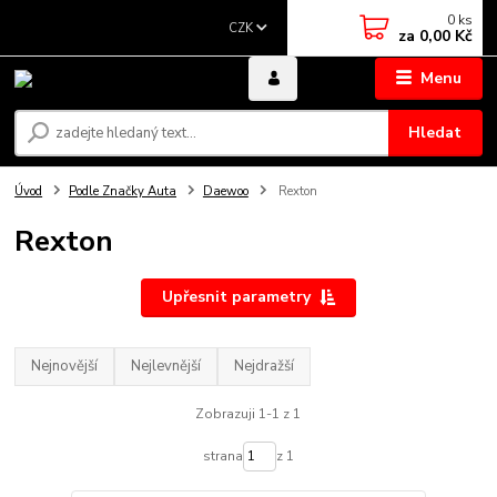
0
ks
CZK
za
0,00 Kč
Menu
Hledat
Úvod
Podle Značky Auta
Daewoo
Rexton
Rexton
Upřesnit parametry
Nejnovější
Nejlevnější
Nejdražší
Zobrazuji 1-1 z 1
strana
z 1