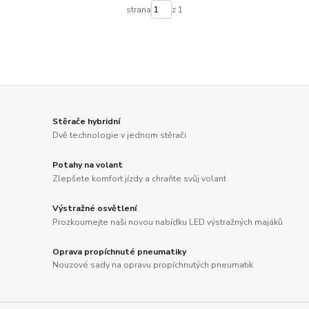
strana
z 1
Stěrače hybridní
Dvě technologie v jednom stěrači
Potahy na volant
Zlepšete komfort jízdy a chraňte svůj volant
Výstražné osvětlení
Prozkoumejte naši novou nabídku LED výstražných majáků
Oprava propíchnuté pneumatiky
Nouzové sady na opravu propíchnutých pneumatik