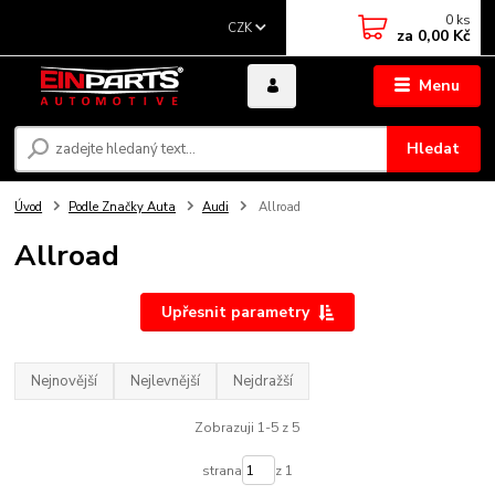
0
ks
CZK
za
0,00 Kč
Menu
Hledat
Úvod
Podle Značky Auta
Audi
Allroad
Allroad
Upřesnit parametry
Nejnovější
Nejlevnější
Nejdražší
Zobrazuji 1-5 z 5
strana
z 1