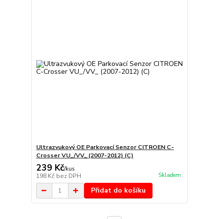
Ultrazvukový OE Parkovací Senzor CITROEN C-
Crosser VU_/VV_ (2007-2012) (C)
239 Kč
/
kus
Skladem
198 Kč
bez DPH
Přidat do košíku