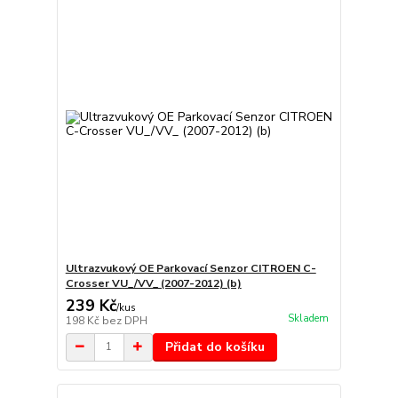
Ultrazvukový OE Parkovací Senzor CITROEN C-
Crosser VU_/VV_ (2007-2012) (b)
239 Kč
/
kus
Skladem
198 Kč
bez DPH
Přidat do košíku