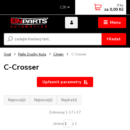
0
ks
CZK
za
0,00 Kč
Menu
Hledat
Úvod
Podle Značky Auta
Citroen
C-Crosser
C-Crosser
Upřesnit parametry
Nejnovější
Nejlevnější
Nejdražší
Zobrazuji 1-17 z 17
strana
z 1