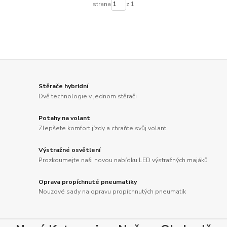
strana
z 1
Stěrače hybridní
Dvě technologie v jednom stěrači
Potahy na volant
Zlepšete komfort jízdy a chraňte svůj volant
Výstražné osvětlení
Prozkoumejte naši novou nabídku LED výstražných majáků
Oprava propíchnuté pneumatiky
Nouzové sady na opravu propíchnutých pneumatik