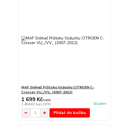
MAF Snímač Průtoku Vzduchu CITROEN C-
Crosser VU_/VV_ (2007-2012)
1 699 Kč
/
sada
Skladem
1 404 Kč
bez DPH
Přidat do košíku