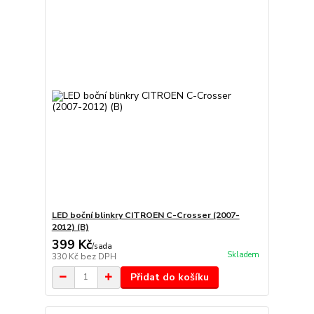
LED boční blinkry CITROEN C-Crosser (2007-
2012) (B)
399 Kč
/
sada
Skladem
330 Kč
bez DPH
Přidat do košíku