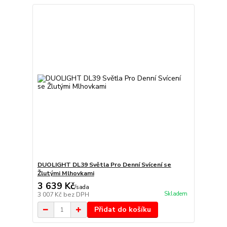
DUOLIGHT DL39 Světla Pro Denní Svícení se
Žlutými Mlhovkami
3 639 Kč
/
sada
Skladem
3 007 Kč
bez DPH
Přidat do košíku