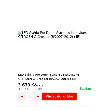
LED Světla Pro Denní Svícení s Mlhovkami
CITROEN C-Crosser (8/2007-2012) (4B)
3 639 Kč
/
sada
Skladem
3 007 Kč
bez DPH
Přidat do košíku