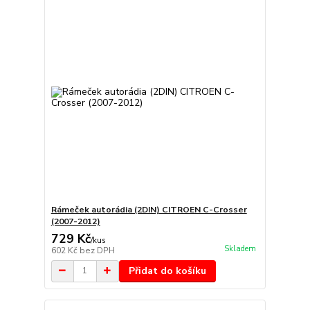
Rámeček autorádia (2DIN) CITROEN C-Crosser
(2007-2012)
729 Kč
/
kus
Skladem
602 Kč
bez DPH
Přidat do košíku