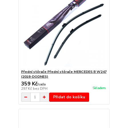
Přední stěrače Přední stěrače MERCEDES B W247
(2018-DODNES)
359 Kč
/
sada
Skladem
297 Kč
bez DPH
Přidat do košíku