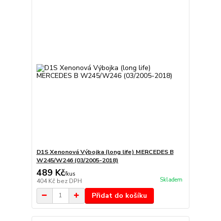
D1S Xenonová Výbojka (long life) MERCEDES B
W245/W246 (03/2005-2018)
489 Kč
/
kus
Skladem
404 Kč
bez DPH
Přidat do košíku