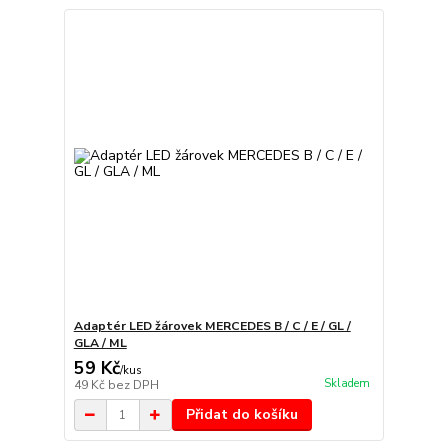
Adaptér LED žárovek MERCEDES B / C / E / GL /
GLA / ML
59 Kč
/
kus
Skladem
49 Kč
bez DPH
Přidat do košíku