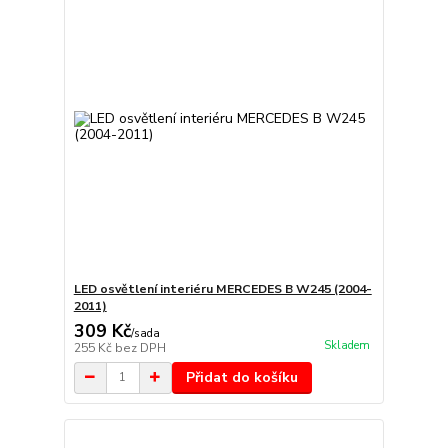
LED osvětlení interiéru MERCEDES B W245 (2004-
2011)
309 Kč
/
sada
Skladem
255 Kč
bez DPH
Přidat do košíku