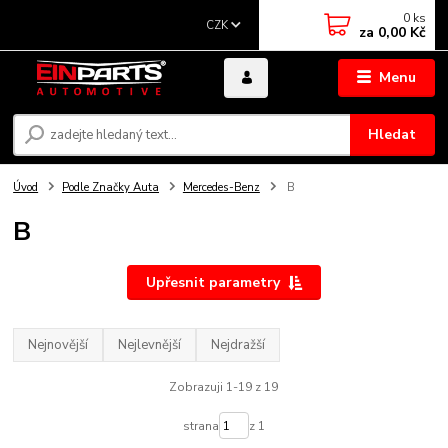
0
ks
CZK
za
0,00 Kč
Menu
Hledat
Úvod
Podle Značky Auta
Mercedes-Benz
B
B
Upřesnit parametry
Nejnovější
Nejlevnější
Nejdražší
Zobrazuji 1-19 z 19
strana
z 1