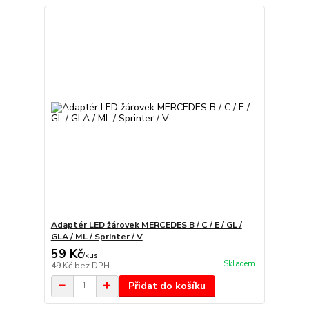
Adaptér LED žárovek MERCEDES B / C / E / GL /
GLA / ML / Sprinter / V
59 Kč
/
kus
Skladem
49 Kč
bez DPH
Přidat do košíku