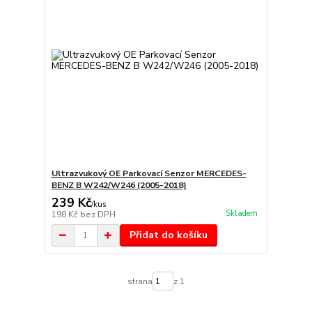
Ultrazvukový OE Parkovací Senzor MERCEDES-
BENZ B W242/W246 (2005-2018)
239 Kč
/
kus
Skladem
198 Kč
bez DPH
Přidat do košíku
strana
z 1