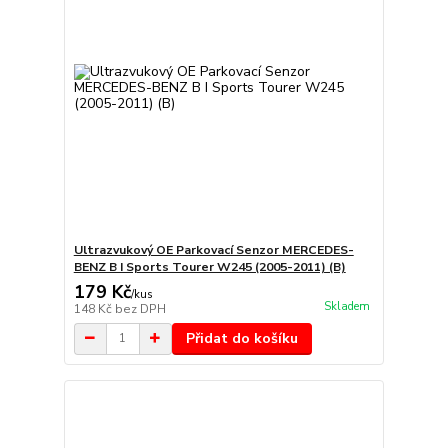
Ultrazvukový OE Parkovací Senzor MERCEDES-
BENZ B I Sports Tourer W245 (2005-2011) (B)
179 Kč
/
kus
Skladem
148 Kč
bez DPH
Přidat do košíku