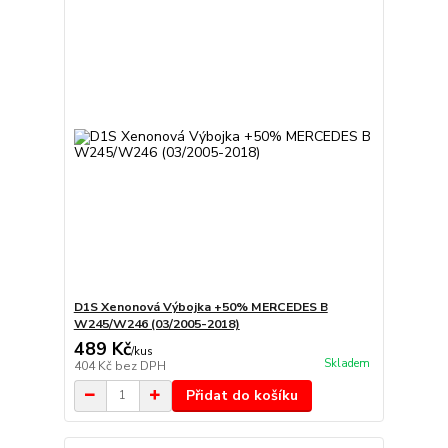
D1S Xenonová Výbojka +50% MERCEDES B
W245/W246 (03/2005-2018)
489 Kč
/
kus
Skladem
404 Kč
bez DPH
Přidat do košíku