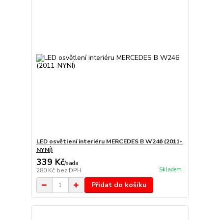
LED osvětlení interiéru MERCEDES B W246 (2011-
NYNÍ)
339 Kč
/
sada
Skladem
280 Kč
bez DPH
Přidat do košíku