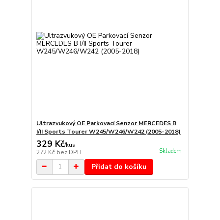
Ultrazvukový OE Parkovací Senzor MERCEDES B
I/II Sports Tourer W245/W246/W242 (2005-2018)
329 Kč
/
kus
Skladem
272 Kč
bez DPH
Přidat do košíku