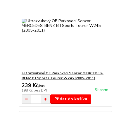
Ultrazvukový OE Parkovací Senzor MERCEDES-
BENZ B I Sports Tourer W245 (2005-2011)
239 Kč
/
kus
Skladem
198 Kč
bez DPH
Přidat do košíku