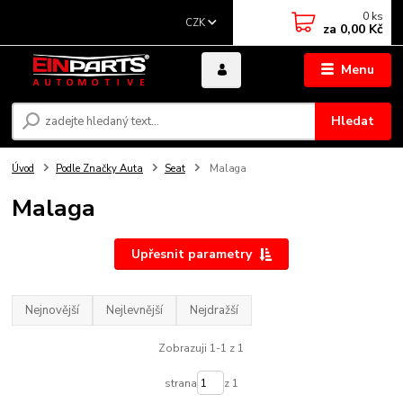
0
ks
CZK
za
0,00 Kč
Menu
Hledat
Úvod
Podle Značky Auta
Seat
Malaga
Malaga
Upřesnit parametry
Nejnovější
Nejlevnější
Nejdražší
Zobrazuji 1-1 z 1
strana
z 1