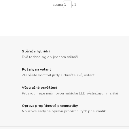
strana
z 1
Stěrače hybridní
Dvě technologie v jednom stěrači
Potahy na volant
Zlepšete komfort jízdy a chraňte svůj volant
Výstražné osvětlení
Prozkoumejte naši novou nabídku LED výstražných majáků
Oprava propíchnuté pneumatiky
Nouzové sady na opravu propíchnutých pneumatik