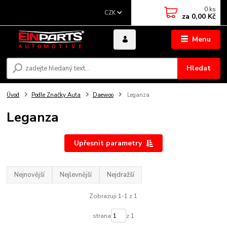
0
ks
CZK
za
0,00 Kč
Menu
Hledat
Úvod
Podle Značky Auta
Daewoo
Leganza
Leganza
Upřesnit parametry
Nejnovější
Nejlevnější
Nejdražší
Zobrazuji 1-1 z 1
strana
z 1