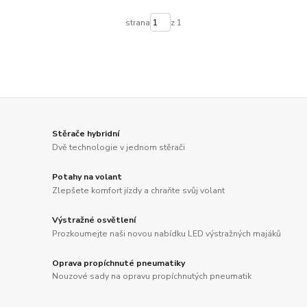
strana
z 1
Stěrače hybridní
Dvě technologie v jednom stěrači
Potahy na volant
Zlepšete komfort jízdy a chraňte svůj volant
Výstražné osvětlení
Prozkoumejte naši novou nabídku LED výstražných majáků
Oprava propíchnuté pneumatiky
Nouzové sady na opravu propíchnutých pneumatik