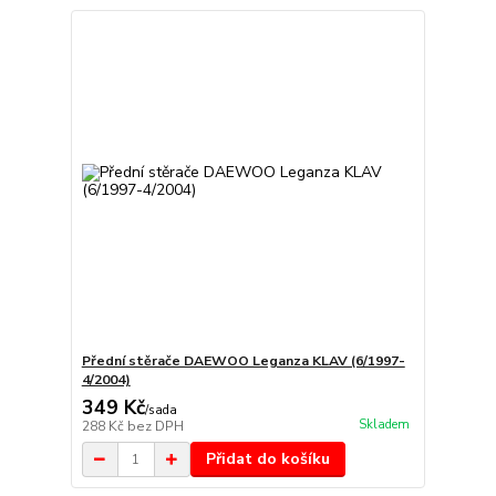
Přední stěrače DAEWOO Leganza KLAV (6/1997-
4/2004)
349 Kč
/
sada
Skladem
288 Kč
bez DPH
Přidat do košíku