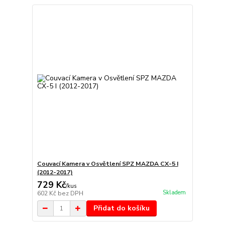
Couvací Kamera v Osvětlení SPZ MAZDA CX-5 I
(2012-2017)
729 Kč
/
kus
Skladem
602 Kč
bez DPH
Přidat do košíku