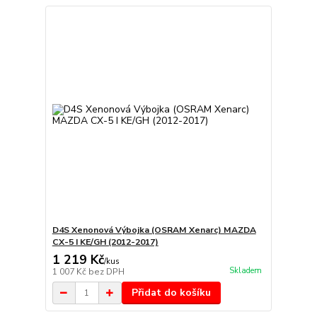
D4S Xenonová Výbojka (OSRAM Xenarc) MAZDA
CX-5 I KE/GH (2012-2017)
1 219 Kč
/
kus
Skladem
1 007 Kč
bez DPH
Přidat do košíku