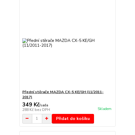
Přední stěrače MAZDA CX-5 KE/GH (11/2011-
2017)
349 Kč
/
sada
Skladem
288 Kč
bez DPH
Přidat do košíku