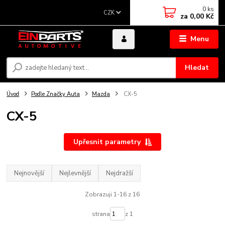
0
ks
CZK
za
0,00 Kč
Menu
Hledat
Úvod
Podle Značky Auta
Mazda
CX-5
CX-5
Upřesnit parametry
Nejnovější
Nejlevnější
Nejdražší
Zobrazuji 1-16 z 16
strana
z 1