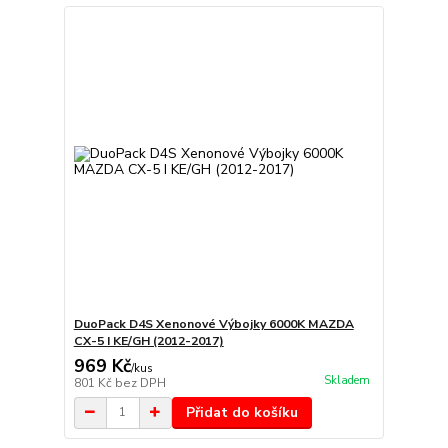
DuoPack D4S Xenonové Výbojky 6000K MAZDA
CX-5 I KE/GH (2012-2017)
969 Kč
/
kus
Skladem
801 Kč
bez DPH
Přidat do košíku