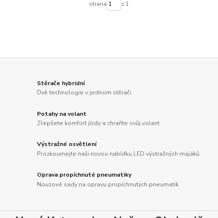
strana
z 1
Stěrače hybridní
Dvě technologie v jednom stěrači
Potahy na volant
Zlepšete komfort jízdy a chraňte svůj volant
Výstražné osvětlení
Prozkoumejte naši novou nabídku LED výstražných majáků
Oprava propíchnuté pneumatiky
Nouzové sady na opravu propíchnutých pneumatik