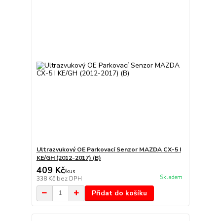
Ultrazvukový OE Parkovací Senzor MAZDA CX-5 I
KE/GH (2012-2017) (B)
409 Kč
/
kus
Skladem
338 Kč
bez DPH
Přidat do košíku