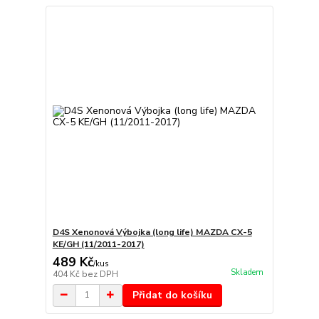
D4S Xenonová Výbojka (long life) MAZDA CX-5
KE/GH (11/2011-2017)
489 Kč
/
kus
Skladem
404 Kč
bez DPH
Přidat do košíku