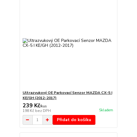
Ultrazvukový OE Parkovací Senzor MAZDA CX-5 I
KE/GH (2012-2017)
239 Kč
/
kus
Skladem
198 Kč
bez DPH
Přidat do košíku