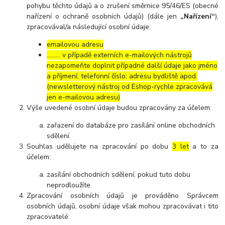
pohybu těchto údajů a o zrušení směrnice 95/46/ES (obecné
nařízení o ochraně osobních údajů) (dále jen
„Nařízení“
),
zpracovával/a následující osobní údaje:
emailovou adresu
……… v případě externích e-mailových nástrojů
nezapomeňte doplnit případné další údaje jako jméno
a příjmení; telefonní číslo; adresu bydliště apod.
(newsletterový nástroj od Eshop-rychle zpracovává
jen e-mailovou adresu)
Výše uvedené osobní údaje budou zpracovány za účelem:
zařazení do databáze pro zasílání online obchodních
sdělení.
Souhlas udělujete na zpracování po dobu
3 let
a to za
účelem:
zasílání obchodních sdělení, pokud tuto dobu
neprodloužíte
Zpracování osobních údajů je prováděno Správcem
osobních údajů, osobní údaje však mohou zpracovávat i tito
zpracovatelé: