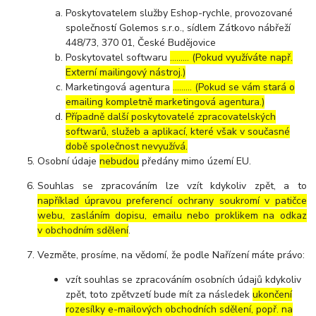
Poskytovatelem služby Eshop-rychle, provozované
společností Golemos s.r.o., sídlem Zátkovo nábřeží
448/73, 370 01, České Budějovice
Poskytovatel softwaru
……… (Pokud využíváte např.
Externí mailingový nástroj.)
Marketingová agentura
……… (Pokud se vám stará o
emailing kompletně marketingová agentura.)
Případně další poskytovatelé zpracovatelských
softwarů, služeb a aplikací, které však v současné
době společnost nevyužívá.
Osobní údaje
nebudou
předány mimo území EU.
Souhlas se zpracováním lze vzít kdykoliv zpět, a to
například úpravou preferencí ochrany soukromí v patičce
webu, zasláním dopisu, emailu nebo proklikem na odkaz
v obchodním sdělení
.
Vezměte, prosíme, na vědomí, že podle Nařízení máte právo:
vzít souhlas se zpracováním osobních údajů kdykoliv
zpět, toto zpětvzetí bude mít za následek
ukončení
rozesílky e-mailových obchodních sdělení, popř. na