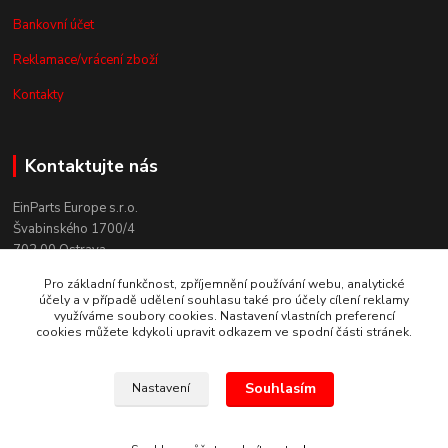
Bankovní účet
Reklamace/vrácení zboží
Kontakty
Kontaktujte nás
EinParts Europe s.r.o.
Švabinského 1700/4
702 00 Ostrava
Pro základní funkčnost, zpříjemnění používání webu, analytické
+420 558 080 004
účely a v případě udělení souhlasu také pro účely cílení reklamy
(po. - pá. 9:00-13:00)
využíváme soubory cookies. Nastavení vlastních preferencí
cookies můžete kdykoli upravit odkazem ve spodní části stránek.
obchod@einparts.cz
Souhlasím
Nastavení
© Copyright 2025 EinParts Online Store. All Rights Reserved.