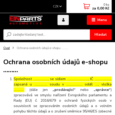
0
ks
CZK
za
0,00 Kč
Menu
Hledat
Úvod
Ochrana osobních údajů e-shopu ………
Ochrana osobních údajů e-shopu
………
Společnost ………………., se sídlem ………………………, IČ …………………,
zapsaná u …………….. soudu v ……………….., oddíl …., vložka
…………..
(dále jen
„prodávající“
nebo
„správce“
)
zpracovává ve smyslu nařízení Evropského parlamentu a
Rady (EU) č. 2016/679 o ochraně fyzických osob v
souvislosti se zpracováním osobních údajů a o volném
pohybu těchto údajů a o zrušení směrnice 95/46/ES (obecné