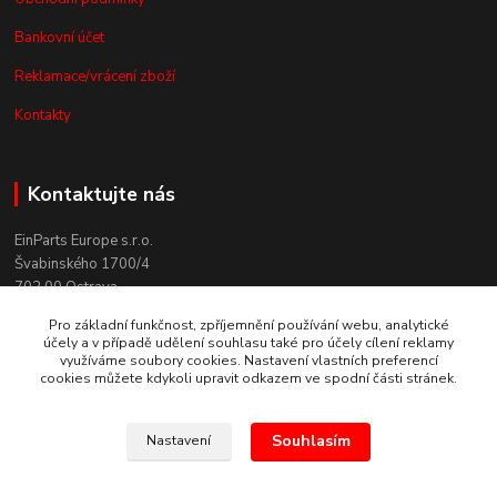
Bankovní účet
Reklamace/vrácení zboží
Kontakty
Kontaktujte nás
EinParts Europe s.r.o.
Švabinského 1700/4
702 00 Ostrava
Pro základní funkčnost, zpříjemnění používání webu, analytické
+420 558 080 004
účely a v případě udělení souhlasu také pro účely cílení reklamy
(po. - pá. 9:00-13:00)
využíváme soubory cookies. Nastavení vlastních preferencí
cookies můžete kdykoli upravit odkazem ve spodní části stránek.
obchod@einparts.cz
Souhlasím
Nastavení