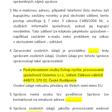
oprávněných zájmů správce.
Na e-mailovou adresu, případně telefonní číslo mohou být
kupujícímu zasílány novinky a jiná obchodní sdělení, tento
postup umožňuje § 7 odst. 3 zákona č.480/2004 Sb., o
službách informační společnosti, pokud jej kupující
neodmítne. Tato sdělení lze kdykoliv jakýmkoliv způsobem –
například zasláním e-mailu nebo proklikem na odkaz
v obchodním sdělení – odhlásit.
Zpracování osobních údajů je prováděno
…………..
tedy
správcem osobních údajů. Osobní údaje pro tohoto správce
zpracovávají také zpracovatelé:
Poskytovatelem služby Eshop-rychle, provozované
společností Golemos s.r.o., sídlem Zátkovo nábřeží
448/73, 370 01, České Budějovice
Osobní údaje nebudou předány do třetích zemí mimo EU.
Správce nemá osobu tzv. pověřence. Správce lze
kontaktovat na emailové adrese
………………….
Správce osobních údajů, jakožto provozovatel webové